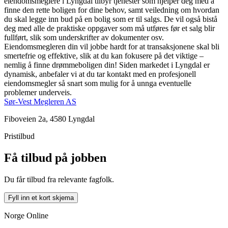
eiendomsmeglere i Lyngdal tilbyr tjenester som hjelper deg med å
finne den rette boligen for dine behov, samt veiledning om hvordan
du skal legge inn bud på en bolig som er til salgs. De vil også bistå
deg med alle de praktiske oppgaver som må utføres før et salg blir
fullført, slik som underskrifter av dokumenter osv.
Eiendomsmegleren din vil jobbe hardt for at transaksjonene skal bli
smertefrie og effektive, slik at du kan fokusere på det viktige –
nemlig å finne drømmeboligen din! Siden markedet i Lyngdal er
dynamisk, anbefaler vi at du tar kontakt med en profesjonell
eiendomsmegler så snart som mulig for å unnga eventuelle
problemer underveis.
Sør-Vest Megleren AS
Fiboveien 2a, 4580 Lyngdal
Pristilbud
Få tilbud på jobben
Du får tilbud fra relevante fagfolk.
Fyll inn et kort skjema
Norge Online