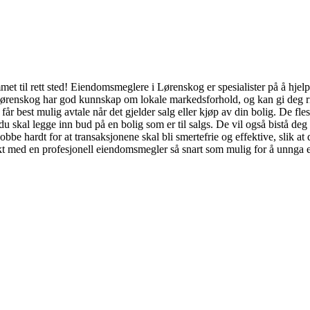
t til rett sted! Eiendomsmeglere i Lørenskog er spesialister på å hjelp
ørenskog har god kunnskap om lokale markedsforhold, og kan gi deg rikt
u får best mulig avtale når det gjelder salg eller kjøp av din bolig. De 
 skal legge inn bud på en bolig som er til salgs. De vil også bistå deg 
be hardt for at transaksjonene skal bli smertefrie og effektive, slik a
kt med en profesjonell eiendomsmegler så snart som mulig for å unnga 