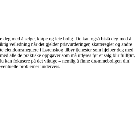
e deg med å selge, kjøpe og leie bolig. De kan også bistå deg med å
ig veiledning når det gjelder prisvurderinger, skatteregler og andre
fleste eiendomsmeglere i Lørenskog tilbyr tjenester som hjelper deg med
med alle de praktiske oppgaver som må utføres før et salg blir fullført,
t du kan fokusere på det viktige – nemlig å finne drømmeboligen din!
eventuelle problemer underveis.