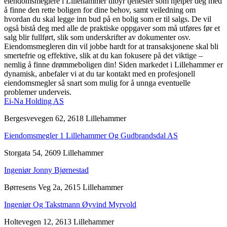
eiendomsmeglere i Lillehammer tilbyr tjenester som hjelper deg med
å finne den rette boligen for dine behov, samt veiledning om
hvordan du skal legge inn bud på en bolig som er til salgs. De vil
også bistå deg med alle de praktiske oppgaver som må utføres før et
salg blir fullført, slik som underskrifter av dokumenter osv.
Eiendomsmegleren din vil jobbe hardt for at transaksjonene skal bli
smertefrie og effektive, slik at du kan fokusere på det viktige –
nemlig å finne drømmeboligen din! Siden markedet i Lillehammer er
dynamisk, anbefaler vi at du tar kontakt med en profesjonell
eiendomsmegler så snart som mulig for å unnga eventuelle
problemer underveis.
Ei-Na Holding AS
Bergesvevegen 62, 2618 Lillehammer
Eiendomsmegler 1 Lillehammer Og Gudbrandsdal AS
Storgata 54, 2609 Lillehammer
Ingeniør Jonny Bjørnestad
Børresens Veg 2a, 2615 Lillehammer
Ingeniør Og Takstmann Øyvind Myrvold
Holtevegen 12, 2613 Lillehammer