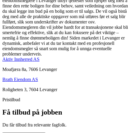
eiendomsmeglere i Levanger tilbyr tjenester som hjelper deg med å
finne den rette boligen for dine behov, samt veiledning om hvordan
du skal legge inn bud på en bolig som er til salgs. De vil også bistå
deg med alle de praktiske oppgaver som må utføres før et salg blir
fullført, slik som underskrifter av dokumenter osv.
Eiendomsmegleren din vil jobbe hardt for at transaksjonene skal bli
smertefrie og effektive, slik at du kan fokusere på det viktige –
nemlig å finne drømmeboligen din! Siden markedet i Levanger er
dynamisk, anbefaler vi at du tar kontakt med en profesjonell
eiendomsmegler så snart som mulig for å unnga eventuelle
problemer underveis.
Aktiv Innherred AS
Moafjæra 8a, 7606 Levanger
Brath Eiendom AS
Roligheten 3, 7604 Levanger
Pristilbud
Få tilbud på jobben
Du får tilbud fra relevante fagfolk.