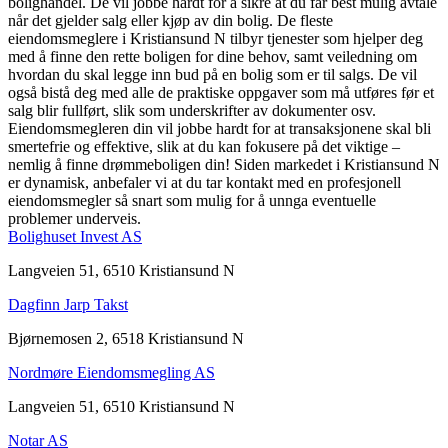
bolighandel. De vil jobbe hardt for å sikre at du får best mulig avtale
når det gjelder salg eller kjøp av din bolig. De fleste
eiendomsmeglere i Kristiansund N tilbyr tjenester som hjelper deg
med å finne den rette boligen for dine behov, samt veiledning om
hvordan du skal legge inn bud på en bolig som er til salgs. De vil
også bistå deg med alle de praktiske oppgaver som må utføres før et
salg blir fullført, slik som underskrifter av dokumenter osv.
Eiendomsmegleren din vil jobbe hardt for at transaksjonene skal bli
smertefrie og effektive, slik at du kan fokusere på det viktige –
nemlig å finne drømmeboligen din! Siden markedet i Kristiansund N
er dynamisk, anbefaler vi at du tar kontakt med en profesjonell
eiendomsmegler så snart som mulig for å unnga eventuelle
problemer underveis.
Bolighuset Invest AS
Langveien 51, 6510 Kristiansund N
Dagfinn Jarp Takst
Bjørnemosen 2, 6518 Kristiansund N
Nordmøre Eiendomsmegling AS
Langveien 51, 6510 Kristiansund N
Notar AS