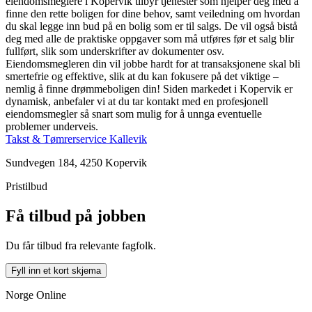
eiendomsmeglere i Kopervik tilbyr tjenester som hjelper deg med å
finne den rette boligen for dine behov, samt veiledning om hvordan
du skal legge inn bud på en bolig som er til salgs. De vil også bistå
deg med alle de praktiske oppgaver som må utføres før et salg blir
fullført, slik som underskrifter av dokumenter osv.
Eiendomsmegleren din vil jobbe hardt for at transaksjonene skal bli
smertefrie og effektive, slik at du kan fokusere på det viktige –
nemlig å finne drømmeboligen din! Siden markedet i Kopervik er
dynamisk, anbefaler vi at du tar kontakt med en profesjonell
eiendomsmegler så snart som mulig for å unnga eventuelle
problemer underveis.
Takst & Tømrerservice Kallevik
Sundvegen 184, 4250 Kopervik
Pristilbud
Få tilbud på jobben
Du får tilbud fra relevante fagfolk.
Fyll inn et kort skjema
Norge Online