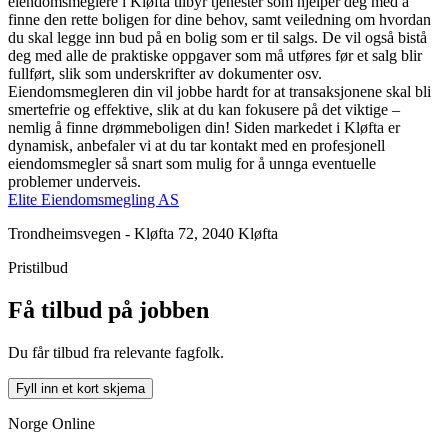
eiendomsmeglere i Kløfta tilbyr tjenester som hjelper deg med å
finne den rette boligen for dine behov, samt veiledning om hvordan
du skal legge inn bud på en bolig som er til salgs. De vil også bistå
deg med alle de praktiske oppgaver som må utføres før et salg blir
fullført, slik som underskrifter av dokumenter osv.
Eiendomsmegleren din vil jobbe hardt for at transaksjonene skal bli
smertefrie og effektive, slik at du kan fokusere på det viktige –
nemlig å finne drømmeboligen din! Siden markedet i Kløfta er
dynamisk, anbefaler vi at du tar kontakt med en profesjonell
eiendomsmegler så snart som mulig for å unnga eventuelle
problemer underveis.
Elite Eiendomsmegling AS
Trondheimsvegen - Kløfta 72, 2040 Kløfta
Pristilbud
Få tilbud på jobben
Du får tilbud fra relevante fagfolk.
Fyll inn et kort skjema
Norge Online