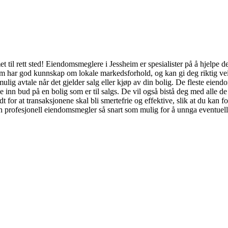
til rett sted! Eiendomsmeglere i Jessheim er spesialister på å hjelpe d
 har god kunnskap om lokale markedsforhold, og kan gi deg riktig veile
 mulig avtale når det gjelder salg eller kjøp av din bolig. De fleste eie
inn bud på en bolig som er til salgs. De vil også bistå deg med alle de 
 for at transaksjonene skal bli smertefrie og effektive, slik at du kan 
en profesjonell eiendomsmegler så snart som mulig for å unnga eventuel