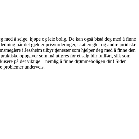
eg med å selge, kjøpe og leie bolig. De kan også bistå deg med å finne
dning når det gjelder prisvurderinger, skatteregler og andre juridiske
ndomsmeglere i Jessheim tilbyr tjenester som hjelper deg med å finne den
praktiske oppgaver som må utføres før et salg blir fullført, slik som
fokusere på det viktige – nemlig å finne drømmeboligen din! Siden
le problemer underveis.