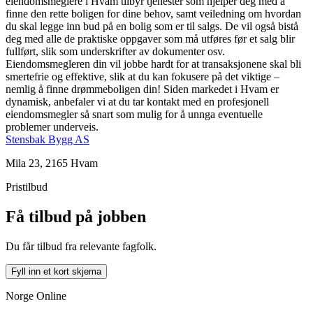
eiendomsmeglere i Hvam tilbyr tjenester som hjelper deg med å
finne den rette boligen for dine behov, samt veiledning om hvordan
du skal legge inn bud på en bolig som er til salgs. De vil også bistå
deg med alle de praktiske oppgaver som må utføres før et salg blir
fullført, slik som underskrifter av dokumenter osv.
Eiendomsmegleren din vil jobbe hardt for at transaksjonene skal bli
smertefrie og effektive, slik at du kan fokusere på det viktige –
nemlig å finne drømmeboligen din! Siden markedet i Hvam er
dynamisk, anbefaler vi at du tar kontakt med en profesjonell
eiendomsmegler så snart som mulig for å unnga eventuelle
problemer underveis.
Stensbak Bygg AS
Mila 23, 2165 Hvam
Pristilbud
Få tilbud på jobben
Du får tilbud fra relevante fagfolk.
Fyll inn et kort skjema
Norge Online