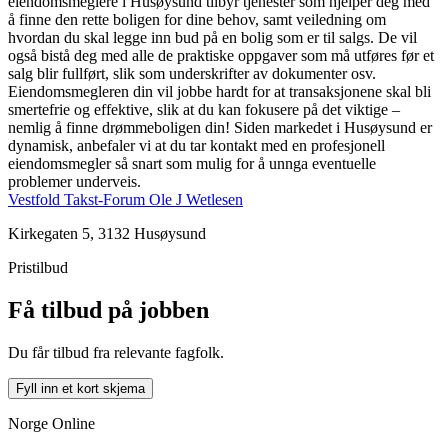
eiendomsmeglere i Husøysund tilbyr tjenester som hjelper deg med
å finne den rette boligen for dine behov, samt veiledning om
hvordan du skal legge inn bud på en bolig som er til salgs. De vil
også bistå deg med alle de praktiske oppgaver som må utføres før et
salg blir fullført, slik som underskrifter av dokumenter osv.
Eiendomsmegleren din vil jobbe hardt for at transaksjonene skal bli
smertefrie og effektive, slik at du kan fokusere på det viktige –
nemlig å finne drømmeboligen din! Siden markedet i Husøysund er
dynamisk, anbefaler vi at du tar kontakt med en profesjonell
eiendomsmegler så snart som mulig for å unnga eventuelle
problemer underveis.
Vestfold Takst-Forum Ole J Wetlesen
Kirkegaten 5, 3132 Husøysund
Pristilbud
Få tilbud på jobben
Du får tilbud fra relevante fagfolk.
Fyll inn et kort skjema
Norge Online