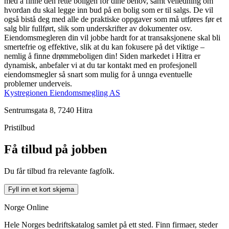
med å finne den rette boligen for dine behov, samt veiledning om
hvordan du skal legge inn bud på en bolig som er til salgs. De vil
også bistå deg med alle de praktiske oppgaver som må utføres før et
salg blir fullført, slik som underskrifter av dokumenter osv.
Eiendomsmegleren din vil jobbe hardt for at transaksjonene skal bli
smertefrie og effektive, slik at du kan fokusere på det viktige –
nemlig å finne drømmeboligen din! Siden markedet i Hitra er
dynamisk, anbefaler vi at du tar kontakt med en profesjonell
eiendomsmegler så snart som mulig for å unnga eventuelle
problemer underveis.
Kystregionen Eiendomsmegling AS
Sentrumsgata 8, 7240 Hitra
Pristilbud
Få tilbud på jobben
Du får tilbud fra relevante fagfolk.
Fyll inn et kort skjema
Norge Online
Hele Norges bedriftskatalog samlet på ett sted. Finn firmaer, steder