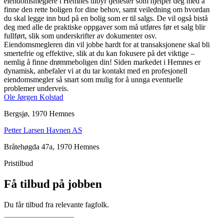
eiendomsmeglere i Hemnes tilbyr tjenester som hjelper deg med å
finne den rette boligen for dine behov, samt veiledning om hvordan
du skal legge inn bud på en bolig som er til salgs. De vil også bistå
deg med alle de praktiske oppgaver som må utføres før et salg blir
fullført, slik som underskrifter av dokumenter osv.
Eiendomsmegleren din vil jobbe hardt for at transaksjonene skal bli
smertefrie og effektive, slik at du kan fokusere på det viktige –
nemlig å finne drømmeboligen din! Siden markedet i Hemnes er
dynamisk, anbefaler vi at du tar kontakt med en profesjonell
eiendomsmegler så snart som mulig for å unnga eventuelle
problemer underveis.
Ole Jørgen Kolstad
Bergsjø, 1970 Hemnes
Petter Larsen Havnen AS
Bråtehøgda 47a, 1970 Hemnes
Pristilbud
Få tilbud på jobben
Du får tilbud fra relevante fagfolk.