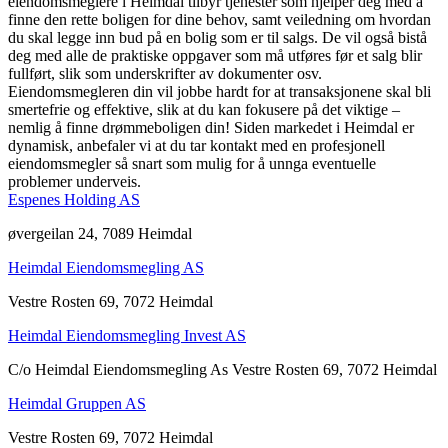
eiendomsmeglere i Heimdal tilbyr tjenester som hjelper deg med å
finne den rette boligen for dine behov, samt veiledning om hvordan
du skal legge inn bud på en bolig som er til salgs. De vil også bistå
deg med alle de praktiske oppgaver som må utføres før et salg blir
fullført, slik som underskrifter av dokumenter osv.
Eiendomsmegleren din vil jobbe hardt for at transaksjonene skal bli
smertefrie og effektive, slik at du kan fokusere på det viktige –
nemlig å finne drømmeboligen din! Siden markedet i Heimdal er
dynamisk, anbefaler vi at du tar kontakt med en profesjonell
eiendomsmegler så snart som mulig for å unnga eventuelle
problemer underveis.
Espenes Holding AS
øvergeilan 24, 7089 Heimdal
Heimdal Eiendomsmegling AS
Vestre Rosten 69, 7072 Heimdal
Heimdal Eiendomsmegling Invest AS
C/o Heimdal Eiendomsmegling As Vestre Rosten 69, 7072 Heimdal
Heimdal Gruppen AS
Vestre Rosten 69, 7072 Heimdal