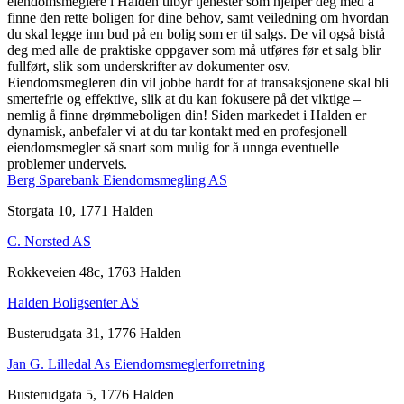
eiendomsmeglere i Halden tilbyr tjenester som hjelper deg med å
finne den rette boligen for dine behov, samt veiledning om hvordan
du skal legge inn bud på en bolig som er til salgs. De vil også bistå
deg med alle de praktiske oppgaver som må utføres før et salg blir
fullført, slik som underskrifter av dokumenter osv.
Eiendomsmegleren din vil jobbe hardt for at transaksjonene skal bli
smertefrie og effektive, slik at du kan fokusere på det viktige –
nemlig å finne drømmeboligen din! Siden markedet i Halden er
dynamisk, anbefaler vi at du tar kontakt med en profesjonell
eiendomsmegler så snart som mulig for å unnga eventuelle
problemer underveis.
Berg Sparebank Eiendomsmegling AS
Storgata 10, 1771 Halden
C. Norsted AS
Rokkeveien 48c, 1763 Halden
Halden Boligsenter AS
Busterudgata 31, 1776 Halden
Jan G. Lilledal As Eiendomsmeglerforretning
Busterudgata 5, 1776 Halden