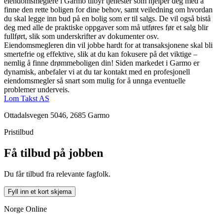
eiendomsmeglere i Garmo tilbyr tjenester som hjelper deg med å
finne den rette boligen for dine behov, samt veiledning om hvordan
du skal legge inn bud på en bolig som er til salgs. De vil også bistå
deg med alle de praktiske oppgaver som må utføres før et salg blir
fullført, slik som underskrifter av dokumenter osv.
Eiendomsmegleren din vil jobbe hardt for at transaksjonene skal bli
smertefrie og effektive, slik at du kan fokusere på det viktige –
nemlig å finne drømmeboligen din! Siden markedet i Garmo er
dynamisk, anbefaler vi at du tar kontakt med en profesjonell
eiendomsmegler så snart som mulig for å unnga eventuelle
problemer underveis.
Lom Takst AS
Ottadalsvegen 5046, 2685 Garmo
Pristilbud
Få tilbud på jobben
Du får tilbud fra relevante fagfolk.
Fyll inn et kort skjema
Norge Online