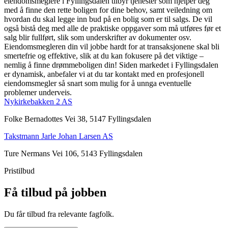
eiendomsmeglere i Fyllingsdalen tilbyr tjenester som hjelper deg
med å finne den rette boligen for dine behov, samt veiledning om
hvordan du skal legge inn bud på en bolig som er til salgs. De vil
også bistå deg med alle de praktiske oppgaver som må utføres før et
salg blir fullført, slik som underskrifter av dokumenter osv.
Eiendomsmegleren din vil jobbe hardt for at transaksjonene skal bli
smertefrie og effektive, slik at du kan fokusere på det viktige –
nemlig å finne drømmeboligen din! Siden markedet i Fyllingsdalen
er dynamisk, anbefaler vi at du tar kontakt med en profesjonell
eiendomsmegler så snart som mulig for å unnga eventuelle
problemer underveis.
Nykirkebakken 2 AS
Folke Bernadottes Vei 38, 5147 Fyllingsdalen
Takstmann Jarle Johan Larsen AS
Ture Nermans Vei 106, 5143 Fyllingsdalen
Pristilbud
Få tilbud på jobben
Du får tilbud fra relevante fagfolk.