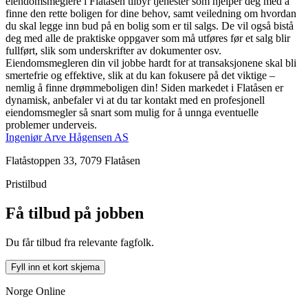
eiendomsmeglere i Flatåsen tilbyr tjenester som hjelper deg med å
finne den rette boligen for dine behov, samt veiledning om hvordan
du skal legge inn bud på en bolig som er til salgs. De vil også bistå
deg med alle de praktiske oppgaver som må utføres før et salg blir
fullført, slik som underskrifter av dokumenter osv.
Eiendomsmegleren din vil jobbe hardt for at transaksjonene skal bli
smertefrie og effektive, slik at du kan fokusere på det viktige –
nemlig å finne drømmeboligen din! Siden markedet i Flatåsen er
dynamisk, anbefaler vi at du tar kontakt med en profesjonell
eiendomsmegler så snart som mulig for å unnga eventuelle
problemer underveis.
Ingeniør Arve Hågensen AS
Flatåstoppen 33, 7079 Flatåsen
Pristilbud
Få tilbud på jobben
Du får tilbud fra relevante fagfolk.
Fyll inn et kort skjema
Norge Online