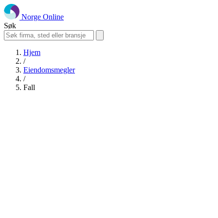
Norge Online
Søk
Hjem
/
Eiendomsmegler
/
Fall