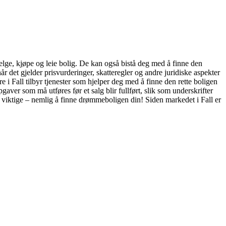
selge, kjøpe og leie bolig. De kan også bistå deg med å finne den
 det gjelder prisvurderinger, skatteregler og andre juridiske aspekter
e i Fall tilbyr tjenester som hjelper deg med å finne den rette boligen
aver som må utføres før et salg blir fullført, slik som underskrifter
t viktige – nemlig å finne drømmeboligen din! Siden markedet i Fall er