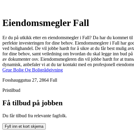
Eiendomsmegler Fall
Er du på utkikk etter en eiendomsmegler i Fall? Da har du kommet til r
perfekte investeringen for dine behov. Eiendomsmeglere i Fall har god
ved bolighandel. De vil jobbe hardt for å sikre at du får best mulig avt
for dine behov, samt veiledning om hvordan du skal legge inn bud på en 
av dokumenter osv. Eiendomsmegleren din vil jobbe hardt for at transak
dynamisk, anbefaler vi at du tar kontakt med en profesjonell eiendom
Grue Bolig Og Boligrådgivning
Fosshauggutua 27, 2864 Fall
Pristilbud
Få tilbud på jobben
Du får tilbud fra relevante fagfolk.
Fyll inn et kort skjema