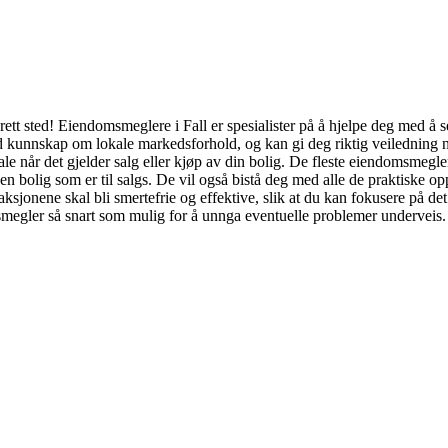
ett sted! Eiendomsmeglere i Fall er spesialister på å hjelpe deg med å 
 kunnskap om lokale markedsforhold, og kan gi deg riktig veiledning når
ale når det gjelder salg eller kjøp av din bolig. De fleste eiendomsmegler
bolig som er til salgs. De vil også bistå deg med alle de praktiske oppg
sjonene skal bli smertefrie og effektive, slik at du kan fokusere på de
smegler så snart som mulig for å unnga eventuelle problemer underveis.