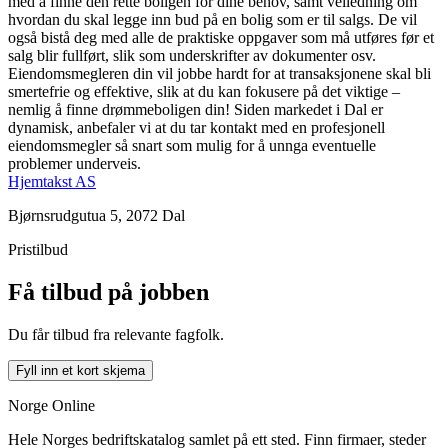
med å finne den rette boligen for dine behov, samt veiledning om
hvordan du skal legge inn bud på en bolig som er til salgs. De vil
også bistå deg med alle de praktiske oppgaver som må utføres før et
salg blir fullført, slik som underskrifter av dokumenter osv.
Eiendomsmegleren din vil jobbe hardt for at transaksjonene skal bli
smertefrie og effektive, slik at du kan fokusere på det viktige –
nemlig å finne drømmeboligen din! Siden markedet i Dal er
dynamisk, anbefaler vi at du tar kontakt med en profesjonell
eiendomsmegler så snart som mulig for å unnga eventuelle
problemer underveis.
Hjemtakst AS
Bjørnsrudgutua 5, 2072 Dal
Pristilbud
Få tilbud på jobben
Du får tilbud fra relevante fagfolk.
Fyll inn et kort skjema
Norge Online
Hele Norges bedriftskatalog samlet på ett sted. Finn firmaer, steder