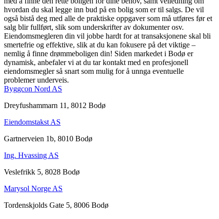
med å finne den rette boligen for dine behov, samt veiledning om
hvordan du skal legge inn bud på en bolig som er til salgs. De vil
også bistå deg med alle de praktiske oppgaver som må utføres før et
salg blir fullført, slik som underskrifter av dokumenter osv.
Eiendomsmegleren din vil jobbe hardt for at transaksjonene skal bli
smertefrie og effektive, slik at du kan fokusere på det viktige –
nemlig å finne drømmeboligen din! Siden markedet i Bodø er
dynamisk, anbefaler vi at du tar kontakt med en profesjonell
eiendomsmegler så snart som mulig for å unnga eventuelle
problemer underveis.
Byggcon Nord AS
Dreyfushammarn 11, 8012 Bodø
Eiendomstakst AS
Gartnerveien 1b, 8010 Bodø
Ing. Hvassing AS
Veslefrikk 5, 8028 Bodø
Marysol Norge AS
Tordenskjolds Gate 5, 8006 Bodø