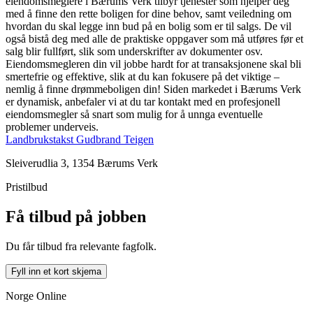
eiendomsmeglere i Bærums Verk tilbyr tjenester som hjelper deg
med å finne den rette boligen for dine behov, samt veiledning om
hvordan du skal legge inn bud på en bolig som er til salgs. De vil
også bistå deg med alle de praktiske oppgaver som må utføres før et
salg blir fullført, slik som underskrifter av dokumenter osv.
Eiendomsmegleren din vil jobbe hardt for at transaksjonene skal bli
smertefrie og effektive, slik at du kan fokusere på det viktige –
nemlig å finne drømmeboligen din! Siden markedet i Bærums Verk
er dynamisk, anbefaler vi at du tar kontakt med en profesjonell
eiendomsmegler så snart som mulig for å unnga eventuelle
problemer underveis.
Landbrukstakst Gudbrand Teigen
Sleiverudlia 3, 1354 Bærums Verk
Pristilbud
Få tilbud på jobben
Du får tilbud fra relevante fagfolk.
Fyll inn et kort skjema
Norge Online