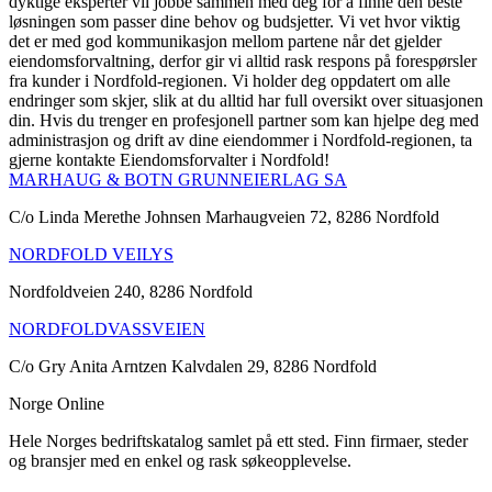
dyktige eksperter vil jobbe sammen med deg for å finne den beste
løsningen som passer dine behov og budsjetter. Vi vet hvor viktig
det er med god kommunikasjon mellom partene når det gjelder
eiendomsforvaltning, derfor gir vi alltid rask respons på forespørsler
fra kunder i Nordfold-regionen. Vi holder deg oppdatert om alle
endringer som skjer, slik at du alltid har full oversikt over situasjonen
din. Hvis du trenger en profesjonell partner som kan hjelpe deg med
administrasjon og drift av dine eiendommer i Nordfold-regionen, ta
gjerne kontakte Eiendomsforvalter i Nordfold!
MARHAUG & BOTN GRUNNEIERLAG SA
C/o Linda Merethe Johnsen Marhaugveien 72, 8286 Nordfold
NORDFOLD VEILYS
Nordfoldveien 240, 8286 Nordfold
NORDFOLDVASSVEIEN
C/o Gry Anita Arntzen Kalvdalen 29, 8286 Nordfold
Norge Online
Hele Norges bedriftskatalog samlet på ett sted. Finn firmaer, steder
og bransjer med en enkel og rask søkeopplevelse.