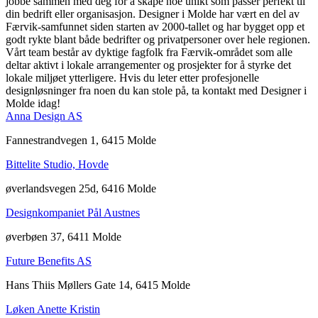
jobbe sammen med deg for å skape noe unikt som passer perfekt til
din bedrift eller organisasjon. Designer i Molde har vært en del av
Færvik-samfunnet siden starten av 2000-tallet og har bygget opp et
godt rykte blant både bedrifter og privatpersoner over hele regionen.
Vårt team består av dyktige fagfolk fra Færvik-området som alle
deltar aktivt i lokale arrangementer og prosjekter for å styrke det
lokale miljøet ytterligere. Hvis du leter etter profesjonelle
designløsninger fra noen du kan stole på, ta kontakt med Designer i
Molde idag!
Anna Design AS
Fannestrandvegen 1, 6415 Molde
Bittelite Studio, Hovde
øverlandsvegen 25d, 6416 Molde
Designkompaniet Pål Austnes
øverbøen 37, 6411 Molde
Future Benefits AS
Hans Thiis Møllers Gate 14, 6415 Molde
Løken Anette Kristin