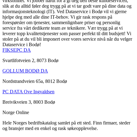
virksomhet. Vi jobber hardt for å gi deg den beste kundeservicen,
slik at du alltid føler deg trygg på at vi tar godt vare på dine data og
informasjonsteknologi (IT). Ved Dataservice i Bodø vil vi gjerne
hjelpe deg med alle dine IT-behov. Vi gir rask respons på
forespørsler om tjenester, sammenlignbare priser og personlig
service fra vårt dedikerte team av teknikere. Vær trygg på at vi
leverer topp kvalitetstjenester som passer perfekt til ditt budsjett! Vi
stoler på at du vil bli imponert over vores service nivå når du velger
Dataservice i Bodø!
FIKSEPC DA
Svartlifotveien 2, 8073 Bodø
GOLLUM BODØ DA
Nordstrandveien 65a, 8012 Bodø
PC DATA Ove Ingvaldsen
Breivikveien 3, 8003 Bodø
Norge Online
Hele Norges bedriftskatalog samlet på ett sted. Finn firmaer, steder
og bransjer med en enkel og rask søkeopplevelse.