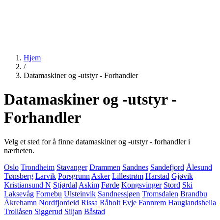
Hjem
/
Datamaskiner og -utstyr - Forhandler
Datamaskiner og -utstyr -
Forhandler
Velg et sted for å finne datamaskiner og -utstyr - forhandler i
nærheten.
Oslo
Trondheim
Stavanger
Drammen
Sandnes
Sandefjord
Ålesund
Tønsberg
Larvik
Porsgrunn
Asker
Lillestrøm
Harstad
Gjøvik
Kristiansund N
Stjørdal
Askim
Førde
Kongsvinger
Stord
Ski
Laksevåg
Fornebu
Ulsteinvik
Sandnessjøen
Tromsdalen
Brandbu
Åkrehamn
Nordfjordeid
Rissa
Råholt
Evje
Fannrem
Hauglandshella
Trollåsen
Siggerud
Siljan
Båstad