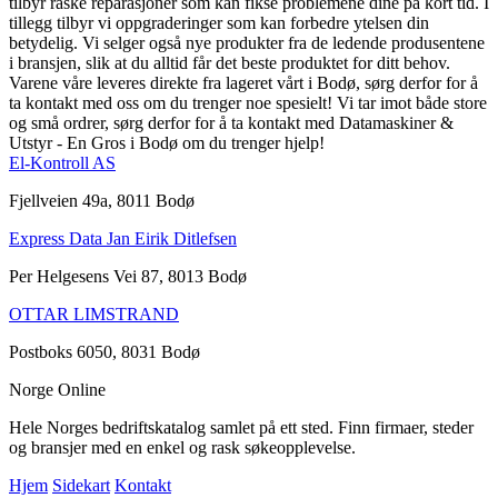
tilbyr raske reparasjoner som kan fikse problemene dine på kort tid. I
tillegg tilbyr vi oppgraderinger som kan forbedre ytelsen din
betydelig. Vi selger også nye produkter fra de ledende produsentene
i bransjen, slik at du alltid får det beste produktet for ditt behov.
Varene våre leveres direkte fra lageret vårt i Bodø, sørg derfor for å
ta kontakt med oss om du trenger noe spesielt! Vi tar imot både store
og små ordrer, sørg derfor for å ta kontakt med Datamaskiner &
Utstyr - En Gros i Bodø om du trenger hjelp!
El-Kontroll AS
Fjellveien 49a, 8011 Bodø
Express Data Jan Eirik Ditlefsen
Per Helgesens Vei 87, 8013 Bodø
OTTAR LIMSTRAND
Postboks 6050, 8031 Bodø
Norge Online
Hele Norges bedriftskatalog samlet på ett sted. Finn firmaer, steder
og bransjer med en enkel og rask søkeopplevelse.
Hjem
Sidekart
Kontakt