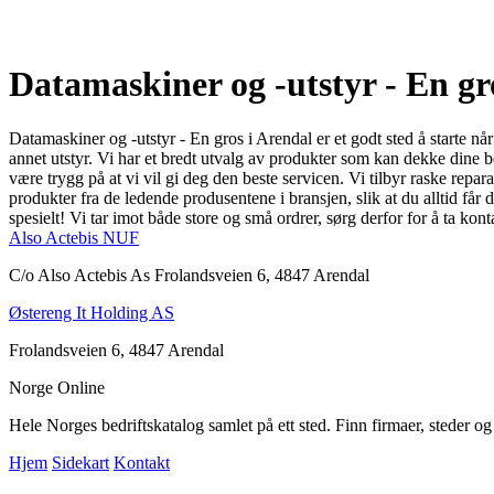
Datamaskiner og -utstyr - En gr
Datamaskiner og -utstyr - En gros i Arendal er et godt sted å starte nå
annet utstyr. Vi har et bredt utvalg av produkter som kan dekke dine 
være trygg på at vi vil gi deg den beste servicen. Vi tilbyr raske repa
produkter fra de ledende produsentene i bransjen, slik at du alltid får 
spesielt! Vi tar imot både store og små ordrer, sørg derfor for å ta k
Also Actebis NUF
C/o Also Actebis As Frolandsveien 6, 4847 Arendal
Østereng It Holding AS
Frolandsveien 6, 4847 Arendal
Norge Online
Hele Norges bedriftskatalog samlet på ett sted. Finn firmaer, steder o
Hjem
Sidekart
Kontakt