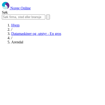
Norge Online
Søk
Hjem
/
Datamaskiner og -utstyr - En gros
/
Arendal