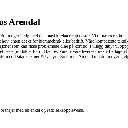
os Arendal
r du trenger hjelp med datamaskinrelaterte tjenester. Vi tilbyr en rekke 
behov, enten det er for hjemmebruk eller bedrift. Våre kompetente tekni
rasjoner som kan fikse problemene dine på kort tid. I tillegg tilbyr vi o
det beste produktet for ditt behov. Varene våre leveres direkte fra lagere
ontakt med Datamaskiner & Utstyr - En Gros i Arendal om du trenger hjel
g bransjer med en enkel og rask søkeopplevelse.