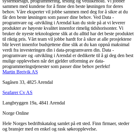
systemdesign, programmering, testing og vedlikehold. Vi jobber
sammen med kundene for å finne den beste løsningen for deres
behov. Våre eksperter vil jobbe sammen med deg for å sikre at du
får den beste løsningen som passer dine behov. Ved Data -
programvare og -utvikling i Arendal kan du stole på at vi leverer
produkter av høyeste kvalitet innenfor rimelig tidshorisonter. Vi
bruker de nyeste teknologiene slik at du alltid har det beste produktet
til riktig pris. Vårt team vil jobbe hardt for å sikre at alle prosjektene
blir levert innenfor budsjettene dine slik at du kan oppnå maksimal
verdi fra investeringen din i data-programvaren din. Data -
programvare og -utvikling i Arendal er dedikerte til å gi deg den best
mulige opplevelsen når det gjelder utforming av data-
programmeringstjenester som passer dine behov perfekt!
Martin Breivik AS
Sagåsen 33, 4825 Arendal
Seafarer Cv AS
Langbryggen 19a, 4841 Arendal
Norge Online
Hele Norges bedriftskatalog samlet på ett sted. Finn firmaer, steder
og bransjer med en enkel og rask søkeopplevelse.