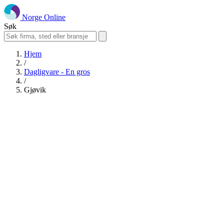
Norge Online
Søk
Hjem
/
Dagligvare - En gros
/
Gjøvik