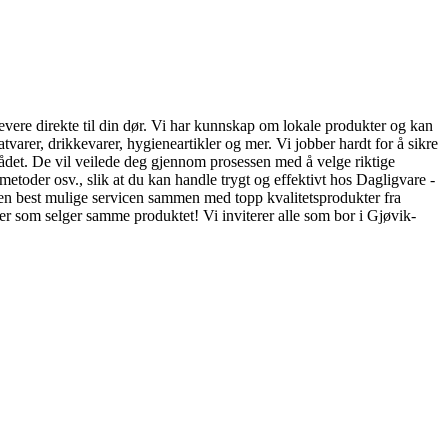
n levere direkte til din dør. Vi har kunnskap om lokale produkter og kan
atvarer, drikkevarer, hygieneartikler og mer. Vi jobber hardt for å sikre
rådet. De vil veilede deg gjennom prosessen med å velge riktige
smetoder osv., slik at du kan handle trygt og effektivt hos Dagligvare -
re den best mulige servicen sammen med topp kvalitetsprodukter fra
der som selger samme produktet! Vi inviterer alle som bor i Gjøvik-