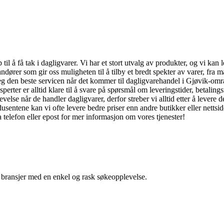
til å få tak i dagligvarer. Vi har et stort utvalg av produkter, og vi ka
dører som gir oss muligheten til å tilby et bredt spekter av varer, fra m
 deg den beste servicen når det kommer til dagligvarehandel i Gjøvik-om
erter er alltid klare til å svare på spørsmål om leveringstider, betaling
plevelse når de handler dagligvarer, derfor streber vi alltid etter å leve
sentene kan vi ofte levere bedre priser enn andre butikker eller nettsi
 telefon eller epost for mer informasjon om vores tjenester!
g bransjer med en enkel og rask søkeopplevelse.