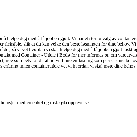
r å hjelpe deg med å få jobben gjort. Vi har et stort utvalg av containere,
er fleksible, slik at du kan velge den beste løsningen for dine behov. V
et, så vi vet hvordan vi skal hjelpe deg med å få jobben gjort raskt og e
takt med Container - Utleie i Bodø for mer informasjon om vareutvalge
et, noe som betyr at du alltid vil finne en løsning som passer dine behov
faring innen containerutleie vet vi hvordan vi skal møte dine behov p
g bransjer med en enkel og rask søkeopplevelse.