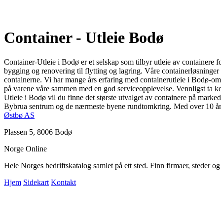
Container - Utleie Bodø
Container-Utleie i Bodø er et selskap som tilbyr utleie av containere fo
bygging og renovering til flytting og lagring. Våre containerløsninger 
containerne. Vi har mange års erfaring med containerutleie i Bodø-områd
på varene våre sammen med en god serviceopplevelse. Vennligst ta kon
Utleie i Bodø vil du finne det største utvalget av containere på marked
Bybrua sentrum og de nærmeste byene rundtomkring. Med over 10 års er
Østbø AS
Plassen 5, 8006 Bodø
Norge Online
Hele Norges bedriftskatalog samlet på ett sted. Finn firmaer, steder o
Hjem
Sidekart
Kontakt