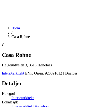
Hjem
/
Casa Røhne
C
Casa Røhne
Helgerudveien 3, 3518 Hønefoss
Interiørarkitekt
ENK
Orgnr. 920591612
Hønefoss
Detaljer
Kategori
Interiørarkitekt
Lokalt søk
Interiørarkitekt Hønefoss