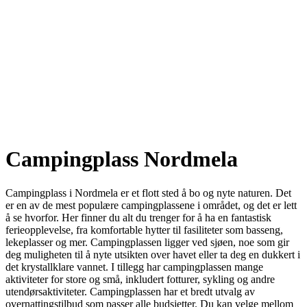
Campingplass Nordmela
Campingplass i Nordmela er et flott sted å bo og nyte naturen. Det
er en av de mest populære campingplassene i området, og det er lett
å se hvorfor. Her finner du alt du trenger for å ha en fantastisk
ferieopplevelse, fra komfortable hytter til fasiliteter som basseng,
lekeplasser og mer. Campingplassen ligger ved sjøen, noe som gir
deg muligheten til å nyte utsikten over havet eller ta deg en dukkert i
det krystallklare vannet. I tillegg har campingplassen mange
aktiviteter for store og små, inkludert fotturer, sykling og andre
utendørsaktiviteter. Campingplassen har et bredt utvalg av
overnattingstilbud som passer alle budsjetter. Du kan velge mellom