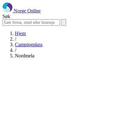
Norge Online
Søk
Hjem
/
Campingplass
/
Nordmela