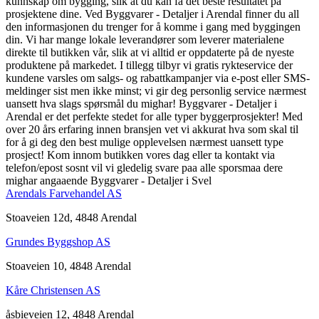
kunnskap om bygging, slik at du kan få det beste resultatet på
prosjektene dine. Ved Byggvarer - Detaljer i Arendal finner du all
den informasjonen du trenger for å komme i gang med byggingen
din. Vi har mange lokale leverandører som leverer materialene
direkte til butikken vår, slik at vi alltid er oppdaterte på de nyeste
produktene på markedet. I tillegg tilbyr vi gratis rykteservice der
kundene varsles om salgs- og rabattkampanjer via e-post eller SMS-
meldinger sist men ikke minst; vi gir deg personlig service nærmest
uansett hva slags spørsmål du mighar! Byggvarer - Detaljer i
Arendal er det perfekte stedet for alle typer byggerprosjekter! Med
over 20 års erfaring innen bransjen vet vi akkurat hva som skal til
for å gi deg den best mulige opplevelsen nærmest uansett type
prosject! Kom innom butikken vores dag eller ta kontakt via
telefon/epost sosnt vil vi gledelig svare paa alle sporsmaa dere
mighar angaaende Byggvarer - Detaljer i Svel
Arendals Farvehandel AS
Stoaveien 12d, 4848 Arendal
Grundes Byggshop AS
Stoaveien 10, 4848 Arendal
Kåre Christensen AS
åsbieveien 12, 4848 Arendal