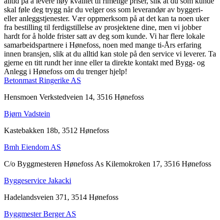
alltid på å levere høy kvalitet til rimelige priser, slik at du som kunde
skal føle deg trygg når du velger oss som leverandør av byggeri-
eller anleggstjenester. Vær oppmerksom på at det kan ta noen uker
fra bestilling til ferdigstillelse av prosjektene dine, men vi jobber
hardt for å holde frister satt av deg som kunde. Vi har flere lokale
samarbeidspartnere i Hønefoss, noen med mange ti-Års erfaring
innen bransjen, slik at du alltid kan stole på den service vi leverer. Ta
gjerne en titt rundt her inne eller ta direkte kontakt med Bygg- og
Anlegg i Hønefoss om du trenger hjelp!
Betonmast Ringerike AS
Hensmoen Verkstedveien 14, 3516 Hønefoss
Bjørn Vadstein
Kastebakken 18b, 3512 Hønefoss
Bmh Eiendom AS
C/o Byggmesteren Hønefoss As Kilemokroken 17, 3516 Hønefoss
Byggeservice Jakacki
Hadelandsveien 371, 3514 Hønefoss
Byggmester Berger AS