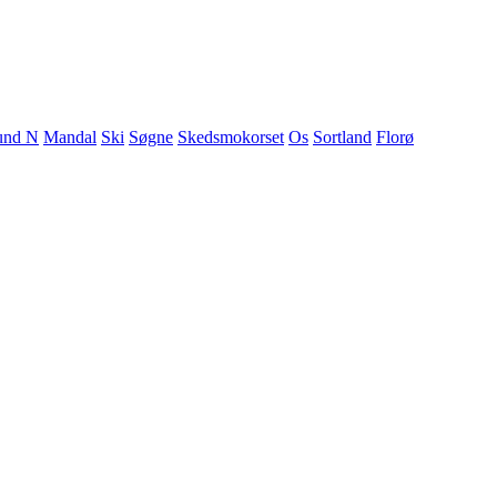
sund N
Mandal
Ski
Søgne
Skedsmokorset
Os
Sortland
Florø