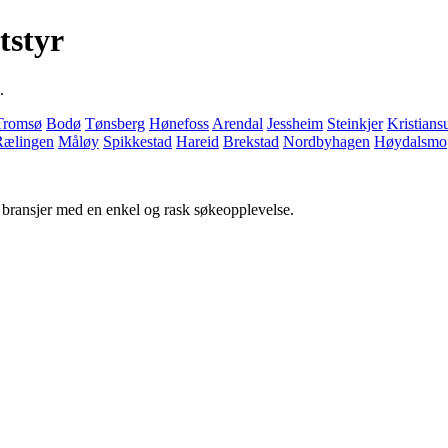
tstyr
.
Tromsø
Bodø
Tønsberg
Hønefoss
Arendal
Jessheim
Steinkjer
Kristian
Rælingen
Måløy
Spikkestad
Hareid
Brekstad
Nordbyhagen
Høydalsmo
g bransjer med en enkel og rask søkeopplevelse.