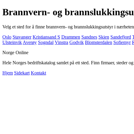
Brannvern- og brannslukkingsu
Velg et sted for å finne brannvern- og brannslukkingsutstyr i nærheten
Oslo
Stavanger
Kristiansand S
Drammen
Sandnes
Skien
Sandefjord
Ulsteinvik
Averøy
Sogndal
Vinstra
Godvik
Blomsterdalen
Sofiemyr
Norge Online
Hele Norges bedriftskatalog samlet på ett sted. Finn firmaer, steder o
Hjem
Sidekart
Kontakt