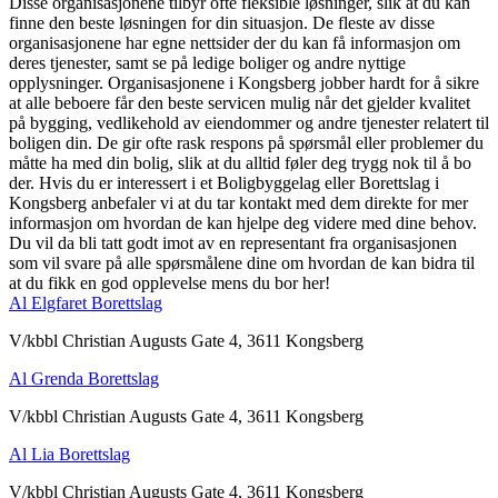
Disse organisasjonene tilbyr ofte fleksible løsninger, slik at du kan
finne den beste løsningen for din situasjon. De fleste av disse
organisasjonene har egne nettsider der du kan få informasjon om
deres tjenester, samt se på ledige boliger og andre nyttige
opplysninger. Organisasjonene i Kongsberg jobber hardt for å sikre
at alle beboere får den beste servicen mulig når det gjelder kvalitet
på bygging, vedlikehold av eiendommer og andre tjenester relatert til
boligen din. De gir ofte rask respons på spørsmål eller problemer du
måtte ha med din bolig, slik at du alltid føler deg trygg nok til å bo
der. Hvis du er interessert i et Boligbyggelag eller Borettslag i
Kongsberg anbefaler vi at du tar kontakt med dem direkte for mer
informasjon om hvordan de kan hjelpe deg videre med dine behov.
Du vil da bli tatt godt imot av en representant fra organisasjonen
som vil svare på alle spørsmålene dine om hvordan de kan bidra til
at du fikk en god opplevelse mens du bor her!
Al Elgfaret Borettslag
V/kbbl Christian Augusts Gate 4, 3611 Kongsberg
Al Grenda Borettslag
V/kbbl Christian Augusts Gate 4, 3611 Kongsberg
Al Lia Borettslag
V/kbbl Christian Augusts Gate 4, 3611 Kongsberg