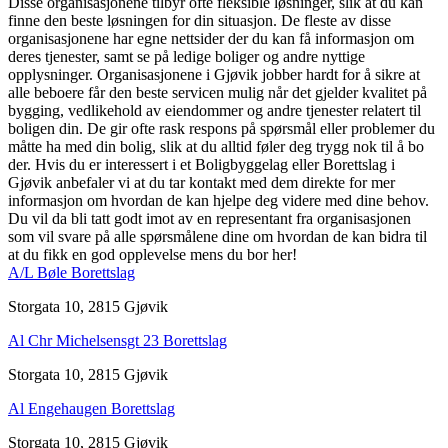
Disse organisasjonene tilbyr ofte fleksible løsninger, slik at du kan
finne den beste løsningen for din situasjon. De fleste av disse
organisasjonene har egne nettsider der du kan få informasjon om
deres tjenester, samt se på ledige boliger og andre nyttige
opplysninger. Organisasjonene i Gjøvik jobber hardt for å sikre at
alle beboere får den beste servicen mulig når det gjelder kvalitet på
bygging, vedlikehold av eiendommer og andre tjenester relatert til
boligen din. De gir ofte rask respons på spørsmål eller problemer du
måtte ha med din bolig, slik at du alltid føler deg trygg nok til å bo
der. Hvis du er interessert i et Boligbyggelag eller Borettslag i
Gjøvik anbefaler vi at du tar kontakt med dem direkte for mer
informasjon om hvordan de kan hjelpe deg videre med dine behov.
Du vil da bli tatt godt imot av en representant fra organisasjonen
som vil svare på alle spørsmålene dine om hvordan de kan bidra til
at du fikk en god opplevelse mens du bor her!
A/L Bøle Borettslag
Storgata 10, 2815 Gjøvik
Al Chr Michelsensgt 23 Borettslag
Storgata 10, 2815 Gjøvik
Al Engehaugen Borettslag
Storgata 10, 2815 Gjøvik