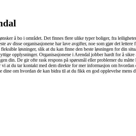
ndal
ønsker å bo i området. Det finnes flere ulike typer boliger, fra leilighe
leste av disse organisasjonene har lave avgifter, noe som gjør det lette
leksible løsninger, slik at du kan finne den beste løsningen for din situ
yttige opplysninger. Organisasjonene i Arendal jobber hardt for å sikre a
gen din. De gir ofte rask respons på spørsmål eller problemer du måtte ha
ler vi at du tar kontakt med dem direkte for mer informasjon om hvordan 
ne dine om hvordan de kan bidra til at du fikk en god opplevelse mens d