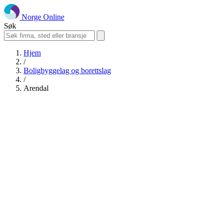
Norge Online
Søk
Hjem
/
Boligbyggelag og borettslag
/
Arendal