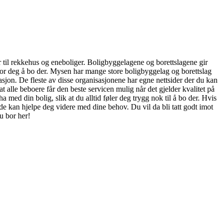
ter til rekkehus og eneboliger. Boligbyggelagene og borettslagene gir
re for deg å bo der. Mysen har mange store boligbyggelag og borettslag
asjon. De fleste av disse organisasjonene har egne nettsider der du kan
t alle beboere får den beste servicen mulig når det gjelder kvalitet på
 med din bolig, slik at du alltid føler deg trygg nok til å bo der. Hvis
de kan hjelpe deg videre med dine behov. Du vil da bli tatt godt imot
u bor her!