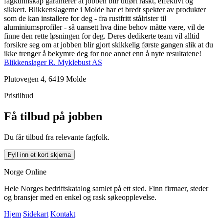
fagkunnskap garanterer at jobben blir utført raskt, effektivt og
sikkert. Blikkenslagerne i Molde har et bredt spekter av produkter
som de kan installere for deg - fra rustfritt stålrister til
aluminiumsprofiler - så uansett hva dine behov måtte være, vil de
finne den rette løsningen for deg. Deres dedikerte team vil alltid
forsikre seg om at jobben blir gjort skikkelig første gangen slik at du
ikke trenger å bekymre deg for noe annet enn å nyte resultatene!
Blikkenslager R. Myklebust AS
Plutovegen 4, 6419 Molde
Pristilbud
Få tilbud på jobben
Du får tilbud fra relevante fagfolk.
Fyll inn et kort skjema
Norge Online
Hele Norges bedriftskatalog samlet på ett sted. Finn firmaer, steder
og bransjer med en enkel og rask søkeopplevelse.
Hjem
Sidekart
Kontakt