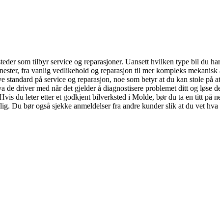
der som tilbyr service og reparasjoner. Uansett hvilken type bil du har,
enester, fra vanlig vedlikehold og reparasjon til mer kompleks mekanisk 
øye standard på service og reparasjon, noe som betyr at du kan stole på a
a de driver med når det gjelder å diagnostisere problemet ditt og løse d
g! Hvis du leter etter et godkjent bilverksted i Molde, bør du ta en titt på 
lig. Du bør også sjekke anmeldelser fra andre kunder slik at du vet hva 