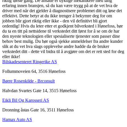
riktig første gang. De ansatte er dyktige mekanikere med lang
erfaring innen bransjen, så du kan være trygg på at de vet hva de
driver med når det gjelder å diagnostisere problemet ditt og løse det
effektivt. Dette betyr at du ikke trenger å bekymre deg for om
jobben blir gjort riktig eller ikke - den vil definitivt bli gjort
ordentlig! Hvis du leter etter et godkjent bilverksted i Hønefoss, bør
du ta en titt på nettsidene til verkstedet ditt først for å se om de har
den nyeste teknologien eller spesialiserte tjenester som passer dine
behov best mulig. Du bør også sjekke anmeldelser fra andre kunder
slik at du vet hva slags opplevelse andre hadde da de bruker
verkstedet ditt - dette vil bidra til å avgjøre om det er rett sted for deg
eller ikke!
Bilskadesenteret Ringerike AS
Follummoveien 64, 3516 Hønefoss
Børre Rosenkilde - Brconsult
Halvdan Svartes Gate 14, 3515 Hønefoss
Eikli Bil Og Karosseri AS
Dronning åstas Gate 16, 3511 Hønefoss
Hamax Auto AS