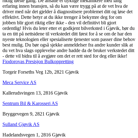
riktig første gang. De ansatte er dyktige mekanikere med lang
erfaring innen bransjen, så du kan være trygg på at de vet hva de
driver med når det gjelder å diagnostisere problemet ditt og løse det
effektivt. Dette betyr at du ikke trenger å bekymre deg for om
jobben blir gjort riktig eller ikke - den vil definitivt bli gjort
ordentlig! Hvis du leter etter et godkjent bilverksted i Gjøvik, bør du
ta en titt på nettsidene til verkstedet ditt først for å se om de har den
nyeste teknologien eller spesialiserte tjenester som passer dine behov
best mulig. Du bør også sjekke anmeldelser fra andre kunder slik at
du vet hva slags opplevelse andre hadde da de bruker verkstedet ditt
- dette vil bidra til å avgjøre om det er rett sted for deg eller ikke!
Fiodorovas Presisjon Bulkoppretting
Torgeir Forseths Veg 12b, 2821 Gjøvik
Meca Service AS
Kallerudsvingen 13, 2816 Gjøvik
Sentrum Bil & Karosseri AS
Bryggevegen 9, 2821 Gjøvik
Sulland Gjøvik AS
Hadelandsvegen 1, 2816 Gjøvik