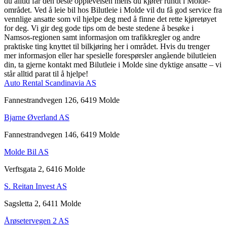
du alltid får den beste opplevelsen mens du kjører rundt i Molde-
området. Ved å leie bil hos Bilutleie i Molde vil du få god service fra
vennlige ansatte som vil hjelpe deg med å finne det rette kjøretøyet
for deg. Vi gir deg gode tips om de beste stedene å besøke i
Namsos-regionen samt informasjon om trafikkregler og andre
praktiske ting knyttet til bilkjøring her i området. Hvis du trenger
mer informasjon eller har spesielle forespørsler angående bilutleien
din, ta gjerne kontakt med Bilutleie i Molde sine dyktige ansatte – vi
står alltid parat til å hjelpe!
Auto Rental Scandinavia AS
Fannestrandvegen 126, 6419 Molde
Bjarne Øverland AS
Fannestrandvegen 146, 6419 Molde
Molde Bil AS
Verftsgata 2, 6416 Molde
S. Reitan Invest AS
Sagsletta 2, 6411 Molde
Årøsetervegen 2 AS