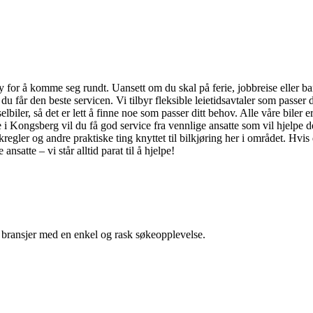
 for å komme seg rundt. Uansett om du skal på ferie, jobbreise eller bare
 at du får den beste servicen. Vi tilbyr fleksible leietidsavtaler som pass
iler, så det er lett å finne noe som passer ditt behov. Alle våre biler er
 i Kongsberg vil du få god service fra vennlige ansatte som vil hjelpe d
gler og andre praktiske ting knyttet til bilkjøring her i området. Hvis 
nsatte – vi står alltid parat til å hjelpe!
g bransjer med en enkel og rask søkeopplevelse.