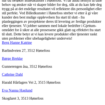
når du besøker Billedkunster i Hønefoss. Vi tar alltid hensyn til dine
behov og ønsker når vi skaper bilder for deg, slik at du kan føle deg
trygg på at det endelige resultatet vil reflektere din personlighet eller
stil perfekt. Ved Billedkunster i Hønefoss streber vi etter å gi våre
kunder den best mulige opplevelsen fra start til slutt - fra
planleggingen av prosjektene deres til levering av ferdige produkter
eller tjenester. Vi jobber sammen med lokale bedrifter i Gjettum-
området for å sikre at alle prosessene gikk glatt og effektivt fra start
til slutt. Dette betyr at vi kan levere produkter eller tjenester raskt
uten problemer eller ubehageligheter underveis!
Berg Hanne Katrine
Barlindveien 27, 3512 Hønefoss
Børge Brekke
Gunnerengen åsa, 3512 Hønefoss
Cathrine Dahl
Harald Hårfagres Vei 2, 3515 Hønefoss
Eva Nanna Haglund
Skogfaret 3, 3513 Hønefoss