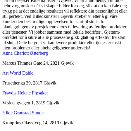
når du besøker Billedkunster i Gjøvik. Vi tar alltid hensyn til dine
behov og ønsker når vi skaper bilder for deg, slik at du kan føle deg
trygg på at det endelige resultatet vil reflektere din personlighet eller
stil perfekt. Ved Billedkunster i Gjøvik streber vi etter å gi våre
kunder den best mulige opplevelsen fra start til slutt - fra
planleggingen av prosjektene deres til levering av ferdige produkter
eller tjenester. Vi jobber sammen med lokale bedrifter i Gjettum-
området for å sikre at alle prosessene gikk glatt og effektivt fra start
til slutt. Dette betyr at vi kan levere produkter eller tjenester raskt
uten problemer eller ubehageligheter underveis!
Anna Charlott Østerberg
Marcus Thranes Gate 24, 2821 Gjøvik
Art World Dahle
Frusethenga 39, 2817 Gjøvik
Frøydis Helene Frøsaker
Vesleengvegen 1, 2819 Gjøvik
Hilde Grønstad Sunde
Kronprins Olavs Veg 14, 2819 Gjøvik