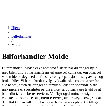
Hjem
/
Bilforhandler
/
Molde
Bilforhandler Molde
Bilforhandler i Molde er et godt sted å starte når du trenger hjelp
med bilen din. Vi har mange års erfaring og kunnskap om biler, og
vi kan hjelpe deg med alt fra service og reparasjon til salg av nye og
brukte biler. Vi har et bredt utvalg av kvalitetsbiler som passer for
alle behov, enten du trenger en familiebil eller en sportsbil. Våre
mekanikere er spesialister på bilservice, så du kan være trygg på at
bilen din får den beste servicen. Vi tilbyr også rutinemessig
vedlikehold som oljeskift, bremseservice, dekkrotasjon osv., slik at
du alltid kan ha full tillit til at bilen din fungerer optimalt. I tillegg