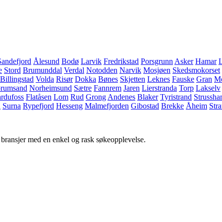
Sandefjord
Ålesund
Bodø
Larvik
Fredrikstad
Porsgrunn
Asker
Hamar
e
Stord
Brumunddal
Verdal
Notodden
Narvik
Mosjøen
Skedsmokorset
Billingstad
Volda
Risør
Dokka
Bønes
Skjetten
Leknes
Fauske
Gran
M
rumsand
Norheimsund
Sætre
Fannrem
Jaren
Lierstranda
Torp
Lakselv
rdufoss
Flatåsen
Lom
Rud
Grong
Andenes
Blaker
Tyristrand
Strussh
d
Surna
Rypefjord
Hesseng
Malmefjorden
Gibostad
Brekke
Åheim
Str
g bransjer med en enkel og rask søkeopplevelse.