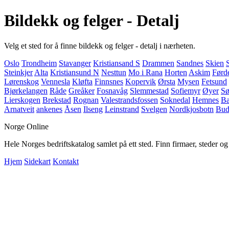
Bildekk og felger - Detalj
Velg et sted for å finne bildekk og felger - detalj i nærheten.
Oslo
Trondheim
Stavanger
Kristiansand S
Drammen
Sandnes
Skien
Steinkjer
Alta
Kristiansund N
Nesttun
Mo i Rana
Horten
Askim
Førd
Lørenskog
Vennesla
Kløfta
Finnsnes
Kopervik
Ørsta
Mysen
Fetsund
Bjørkelangen
Råde
Greåker
Fosnavåg
Slemmestad
Sofiemyr
Øyer
Sø
Lierskogen
Brekstad
Rognan
Valestrandsfossen
Soknedal
Hemnes
Ba
Arnatveit
ankenes
Åsen
Ilseng
Leinstrand
Svelgen
Nordkjosbotn
Bu
Norge Online
Hele Norges bedriftskatalog samlet på ett sted. Finn firmaer, steder o
Hjem
Sidekart
Kontakt