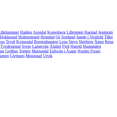
Lillehammer
Halden
Arendal
Kongsberg
Lillestrøm
Harstad
Jessheim
Hokksund
Holmestrand
Heimdal
Os
Sortland
Sande i Vestfold
Tiller
oss
Trysil
Kvinesdal
Borgenhaugen
Lena
Stryn
Skjeberg
Åmot
Rena
Tvedestrand
Sveio
Langevåg
Ålgård
Fjell
Hareid
Hunndalen
amn
Geithus
Tretten
Marnardal
Eidsvåg i Åsane
Nordre Frogn
aumen
Gjemnes
Mongstad
Utvik