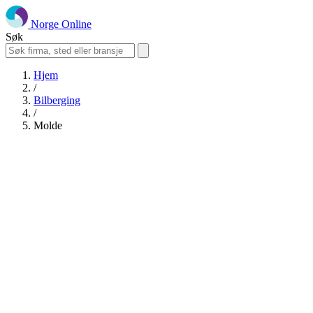
Norge Online
Søk
Hjem
/
Bilberging
/
Molde