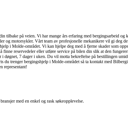
 din tilbake på veien. Vi har mange års erfaring med bergingsarbeid og k
ler og motorsykler. Vårt team av profesjonelle mekanikere vil gi deg den b
gshjelp i Molde-området. Vi kan hjelpe deg med å fjerne skader som oppst
finne reservedeler eller utføre service på bilen din slik at den fungerer
er i døgnet, 7 dager i uken. Du vil motta bekreftelse på bestillingen umid
 Hvis du trenger bergingshjelp i Molde-området så ta kontakt med Bilber
en representant!
g bransjer med en enkel og rask søkeopplevelse.