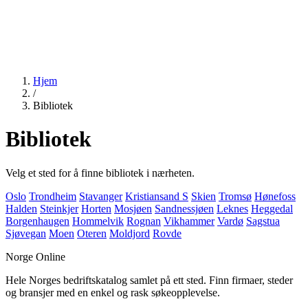
Hjem
/
Bibliotek
Bibliotek
Velg et sted for å finne bibliotek i nærheten.
Oslo
Trondheim
Stavanger
Kristiansand S
Skien
Tromsø
Hønefoss
Halden
Steinkjer
Horten
Mosjøen
Sandnessjøen
Leknes
Heggedal
Borgenhaugen
Hommelvik
Rognan
Vikhammer
Vardø
Sagstua
Sjøvegan
Moen
Oteren
Moldjord
Rovde
Norge Online
Hele Norges bedriftskatalog samlet på ett sted. Finn firmaer, steder
og bransjer med en enkel og rask søkeopplevelse.